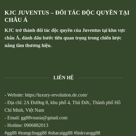
KJC JUVENTUS – ĐỐI TÁC ĐỘC QUYỀN TẠI
CHÂU Á
KJC trở thành đối tác độc quyền của Juventus tại khu vực
châu Á, đánh dấu bước tiến quan trọng trong chiến lược
nâng tầm thương hiệu.
LIÊN HỆ
- Website: https://luxury-revolution.de.com/
- Địa chỉ: 2A Đường 8, khu phố 4, Thủ Đức, Thành phố Hồ
Chí Minh, Việt Nam
- Email:
gg88vnasia@gmail.com
- Hotline: 0906882013
#gg88 #trangchugg88 #nhacaigg88 #linkvaogg88