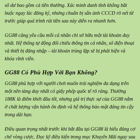
số dư bao gồm cả tiền thưởng. Xác minh danh tính không bắt
buộc ngay lúc đăng ký, nhưng chuẩn bị sẵn ảnh CCCD rõ nét từ
trước giúp quá trình rút tiền sau này diễn ra nhanh hơn.
GG88 cũng yêu cầu mỗi cá nhân chỉ sở hữu một tài khoản duy
nhất. Hệ thống tự động đối chiếu thông tin cá nhân, số điện thoại
và thiết bị đăng nhập – tài khoản trùng lặp sẽ bị phát hiện và
khóa vĩnh viễn.
GG88 Có Phù Hợp Với Bạn Không?
GG88 phù hợp với người chơi muốn trải nghiệm đa dạng trên
một nền tảng duy nhất có giấy phép quốc tế rõ ràng. Thưởng
188K là điểm khởi đầu tốt, nhưng giá trị thực sự của GG88 nằm
ở chất lượng vận hành ổn định và hệ thống bảo mật đáng tin cậy
trong dài hạn.
Điều quan trọng nhất trước khi bắt đầu tại GG88 là hiểu đúng cơ
chế vòng cược. Đọc kỹ điều kiện trong mục Khuyến Mãi ngay sau