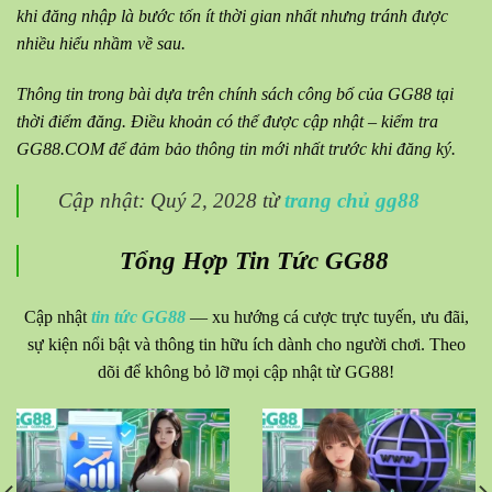
khi đăng nhập là bước tốn ít thời gian nhất nhưng tránh được
nhiều hiểu nhầm về sau.
Thông tin trong bài dựa trên chính sách công bố của GG88 tại
thời điểm đăng. Điều khoản có thể được cập nhật – kiểm tra
GG88.COM để đảm bảo thông tin mới nhất trước khi đăng ký.
Cập nhật: Quý 2, 2028 từ
trang chủ gg88
Tổng Hợp Tin Tức GG88
Cập nhật
tin tức GG88
— xu hướng cá cược trực tuyến, ưu đãi,
sự kiện nổi bật và thông tin hữu ích dành cho người chơi. Theo
dõi để không bỏ lỡ mọi cập nhật từ GG88!