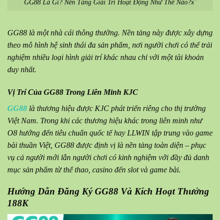
GG88 Là Gì? Nền Tảng Giải Trí Hoạt Động Như Thế Nào?x`
GG88 là một nhà cái thông thường. Nền tảng này được xây dựng
theo mô hình hệ sinh thái đa sản phẩm, nơi người chơi có thể trải
nghiệm nhiều loại hình giải trí khác nhau chỉ với một tài khoản
duy nhất.
Vị Trí Của GG88 Trong Liên Minh KJC
GG88
là thương hiệu được KJC phát triển riêng cho thị trường
Việt Nam. Trong khi các thương hiệu khác trong liên minh như
O8 hướng đến tiêu chuẩn quốc tế hay LLWIN tập trung vào game
bài thuần Việt, GG88 được định vị là nền tảng toàn diện – phục
vụ cả người mới lẫn người chơi có kinh nghiệm với đầy đủ danh
mục sản phẩm từ thể thao, casino đến slot và game bài.
Hướng Dẫn Đăng Ký GG88 Và Kích Hoạt Thưởng
188K