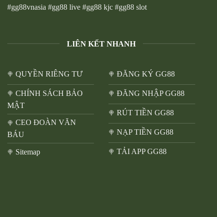
#gg88vnasia #gg88 live #gg88 kjc #gg88 slot
LIÊN KẾT NHANH
QUYỀN RIÊNG TƯ
ĐĂNG KÝ GG88
CHÍNH SÁCH BẢO
ĐĂNG NHẬP GG88
MẬT
RÚT TIỀN GG88
CEO ĐOÀN VĂN
NẠP TIỀN GG88
BÁU
TẢI APP GG88
Sitemap