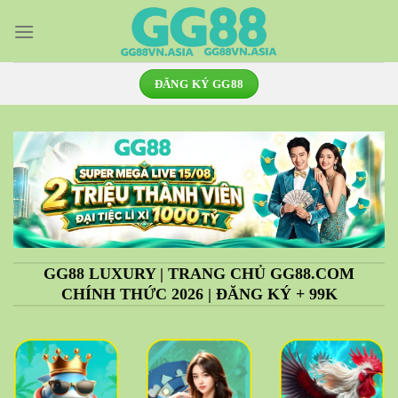
Bỏ
qua
nội
dung
ĐĂNG KÝ GG88
GG88 LUXURY | TRANG CHỦ GG88.COM
CHÍNH THỨC 2026 | ĐĂNG KÝ + 99K