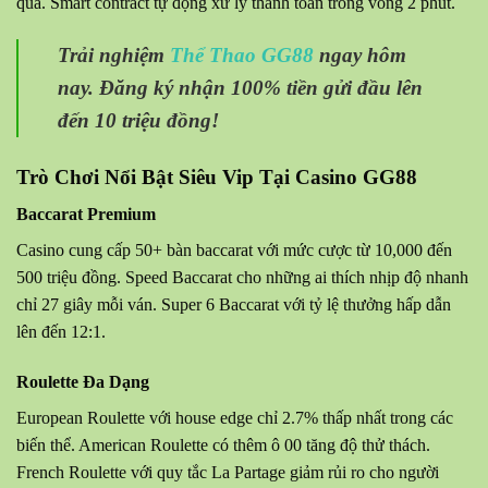
quả. Smart contract tự động xử lý thanh toán trong vòng 2 phút.
Trải nghiệm
Thể Thao GG88
ngay hôm
nay. Đăng ký nhận 100% tiền gửi đầu lên
đến 10 triệu đồng!
Trò Chơi Nổi Bật Siêu Vip Tại Casino GG88
Baccarat Premium
Casino cung cấp 50+ bàn baccarat với mức cược từ 10,000 đến
500 triệu đồng. Speed Baccarat cho những ai thích nhịp độ nhanh
chỉ 27 giây mỗi ván. Super 6 Baccarat với tỷ lệ thưởng hấp dẫn
lên đến 12:1.
Roulette Đa Dạng
European Roulette với house edge chỉ 2.7% thấp nhất trong các
biến thể. American Roulette có thêm ô 00 tăng độ thử thách.
French Roulette với quy tắc La Partage giảm rủi ro cho người