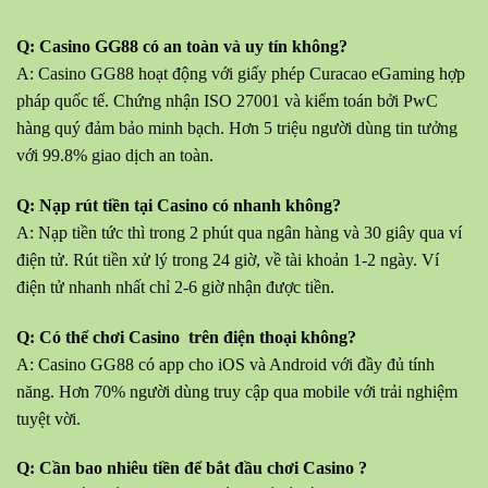
Q: Casino GG88 có an toàn và uy tín không?
A: Casino GG88 hoạt động với giấy phép Curacao eGaming hợp
pháp quốc tế. Chứng nhận ISO 27001 và kiểm toán bởi PwC
hàng quý đảm bảo minh bạch. Hơn 5 triệu người dùng tin tưởng
với 99.8% giao dịch an toàn.
Q: Nạp rút tiền tại Casino có nhanh không?
A: Nạp tiền tức thì trong 2 phút qua ngân hàng và 30 giây qua ví
điện tử. Rút tiền xử lý trong 24 giờ, về tài khoản 1-2 ngày. Ví
điện tử nhanh nhất chỉ 2-6 giờ nhận được tiền.
Q: Có thể chơi Casino trên điện thoại không?
A: Casino GG88 có app cho iOS và Android với đầy đủ tính
năng. Hơn 70% người dùng truy cập qua mobile với trải nghiệm
tuyệt vời.
Q: Cần bao nhiêu tiền để bắt đầu chơi Casino ?