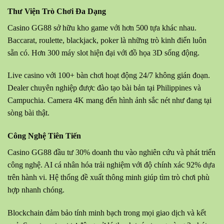
Thư Viện Trò Chơi Đa Dạng
Casino GG88 sở hữu kho game với hơn 500 tựa khác nhau.
Baccarat, roulette, blackjack, poker là những trò kinh điển luôn
sẵn có. Hơn 300 máy slot hiện đại với đồ họa 3D sống động.
Live casino với 100+ bàn chơi hoạt động 24/7 không gián đoạn.
Dealer chuyên nghiệp được đào tạo bài bản tại Philippines và
Campuchia. Camera 4K mang đến hình ảnh sắc nét như đang tại
sòng bài thật.
Công Nghệ Tiên Tiến
Casino GG88 đầu tư 30% doanh thu vào nghiên cứu và phát triển
công nghệ. AI cá nhân hóa trải nghiệm với độ chính xác 92% dựa
trên hành vi. Hệ thống đề xuất thông minh giúp tìm trò chơi phù
hợp nhanh chóng.
Blockchain đảm bảo tính minh bạch trong mọi giao dịch và kết