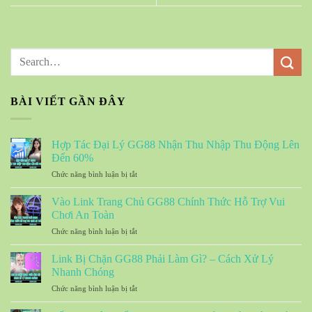
BÀI VIẾT GẦN ĐÂY
Hợp Tác Đại Lý GG88 Nhận Thu Nhập Thu Động Lên
Đến 60%
ở
Chức năng bình luận bị tắt
Hợp
Tác
Vào Link Trang Chủ GG88 Chính Thức Hỗ Trợ Vui
Đại
Chơi An Toàn
Lý
ở
Chức năng bình luận bị tắt
GG88
Vào
Nhận
Link
Thu
Link Bị Chặn GG88 Phải Làm Gì? – Cách Xử Lý
Trang
Nhập
Nhanh Chóng
Chủ
Thu
ở
Chức năng bình luận bị tắt
GG88
Động
Link
Chính
Lên
Bị