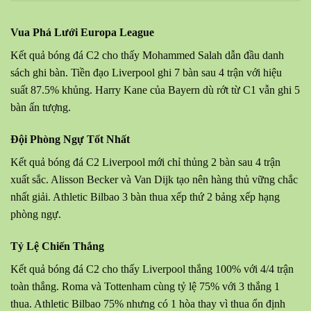
Vua Phá Lưới Europa League
Kết quả bóng đá C2 cho thấy Mohammed Salah dẫn đầu danh
sách ghi bàn. Tiền đạo Liverpool ghi 7 bàn sau 4 trận với hiệu
suất 87.5% khủng. Harry Kane của Bayern dù rớt từ C1 vẫn ghi 5
bàn ấn tượng.
Đội Phòng Ngự Tốt Nhất
Kết quả bóng đá C2 Liverpool mới chỉ thủng 2 bàn sau 4 trận
xuất sắc. Alisson Becker và Van Dijk tạo nên hàng thủ vững chắc
nhất giải. Athletic Bilbao 3 bàn thua xếp thứ 2 bảng xếp hạng
phòng ngự.
Tỷ Lệ Chiến Thắng
Kết quả bóng đá C2 cho thấy Liverpool thắng 100% với 4/4 trận
toàn thắng. Roma và Tottenham cùng tỷ lệ 75% với 3 thắng 1
thua. Athletic Bilbao 75% nhưng có 1 hòa thay vì thua ổn định