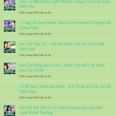
Thức
Lấy Lại Mật Khẩu Gg88 Nhanh Chóng Và Hoàn Toàn
Đến
Chặn
Hỗ
Miễn Phí
60%
GG88
Trợ
ở
Chức năng bình luận bị tắt
Phải
Vui
Lấy
Làm
Chơi
Lại
Gì?
3 Càng Ăn Bao Nhiêu Tiền? Cách Đánh Để Thắng Lớn
An
Mật
–
Trong Ngày
Toàn
Khẩu
Cách
ở
Chức năng bình luận bị tắt
Gg88
Xử
3
Nhanh
Lý
Càng
Chóng
Soi Cầu Top 247 – Hỗ Trợ Phân Tích Số Tại GG88
Nhanh
Ăn
Và
Hiệu Quả
Chóng
Bao
Hoàn
ở
Chức năng bình luận bị tắt
Nhiêu
Toàn
Soi
Tiền?
Miễn
Cầu
Cách
Soi Cầu Rồng Bạch Kim – Phân Tích Đề Cực Hiệu
Phí
Top
Đánh
Quả Tại GG88
247
Để
ở
Chức năng bình luận bị tắt
–
Thắng
Soi
Hỗ
Lớn
Cầu
Trợ
Lô Đề Bạc Nhớ Khái Niệm – Kỹ Thuật Soi Cầu Xổ Số
Trong
Rồng
Phân
Hiệu Quả
Ngày
Bạch
Tích
ở
Chức năng bình luận bị tắt
Kim
Số
Lô
–
Tại
Đề
Phân
Dàn Đề Bất Tử Là Gì? Dàn Khung Đẹp Nuôi Mỗi
GG88
Bạc
Tích
Ngày Kiếm Thưởng
Hiệu
Nhớ
Đề