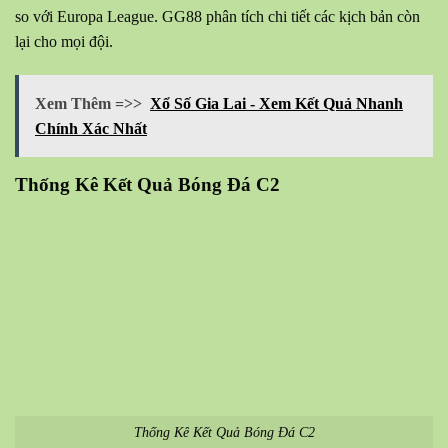
so với Europa League. GG88 phân tích chi tiết các kịch bản còn
lại cho mọi đội.
Xem Thêm =>>
Xổ Số Gia Lai - Xem Kết Quả Nhanh
Chính Xác Nhất
Thống Kê Kết Quả Bóng Đá C2
Thống Kê Kết Quả Bóng Đá C2