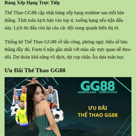
Bảng Xếp Hạng Trực Tiếp
Thể Thao GG88 cập nhật bảng xếp hạng realtime sau mỗi bàn
thắng. Tính toán kịch bản vào top 4, xuống hạng nếu trận đấu
này. Lịch thi đấu còn lại của các đội xung quanh hiển thị rõ.
Thống kê Thể Thao GG88 về tấn công, phòng ngự, hiệu số bàn
thắng đầy đủ. Form 6 trận gần nhất với màu sắc trực quan dễ theo
dõi. Dự đoán khả năng vô địch, dự cup châu Âu dựa toán học.
Ưu Đãi Thể Thao GG88