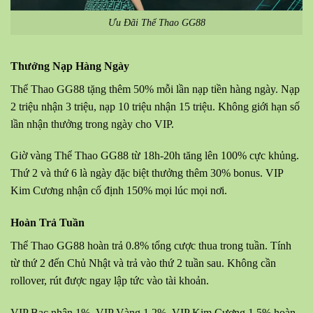
Ưu Đãi Thể Thao GG88
Thưởng Nạp Hàng Ngày
Thể Thao GG88 tặng thêm 50% mỗi lần nạp tiền hàng ngày. Nạp
2 triệu nhận 3 triệu, nạp 10 triệu nhận 15 triệu. Không giới hạn số
lần nhận thưởng trong ngày cho VIP.
Giờ vàng Thể Thao GG88 từ 18h-20h tăng lên 100% cực khủng.
Thứ 2 và thứ 6 là ngày đặc biệt thưởng thêm 30% bonus. VIP
Kim Cương nhận cố định 150% mọi lúc mọi nơi.
Hoàn Trả Tuần
Thể Thao GG88 hoàn trả 0.8% tổng cược thua trong tuần. Tính
từ thứ 2 đến Chủ Nhật và trả vào thứ 2 tuần sau. Không cần
rollover, rút được ngay lập tức vào tài khoản.
VIP Bạc nhận 1%, VIP Vàng 1.2%, VIP Kim Cương 1.5% hoàn