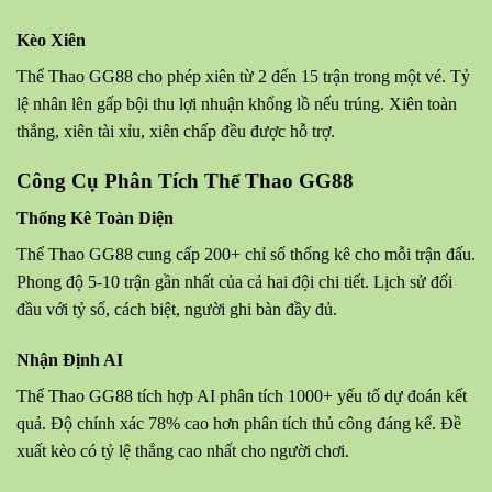
Kèo Xiên
Thể Thao GG88 cho phép xiên từ 2 đến 15 trận trong một vé. Tỷ
lệ nhân lên gấp bội thu lợi nhuận khổng lồ nếu trúng. Xiên toàn
thắng, xiên tài xỉu, xiên chấp đều được hỗ trợ.
Công Cụ Phân Tích Thể Thao GG88
Thống Kê Toàn Diện
Thể Thao GG88 cung cấp 200+ chỉ số thống kê cho mỗi trận đấu.
Phong độ 5-10 trận gần nhất của cả hai đội chi tiết. Lịch sử đối
đầu với tỷ số, cách biệt, người ghi bàn đầy đủ.
Nhận Định AI
Thể Thao GG88 tích hợp AI phân tích 1000+ yếu tố dự đoán kết
quả. Độ chính xác 78% cao hơn phân tích thủ công đáng kể. Đề
xuất kèo có tỷ lệ thắng cao nhất cho người chơi.