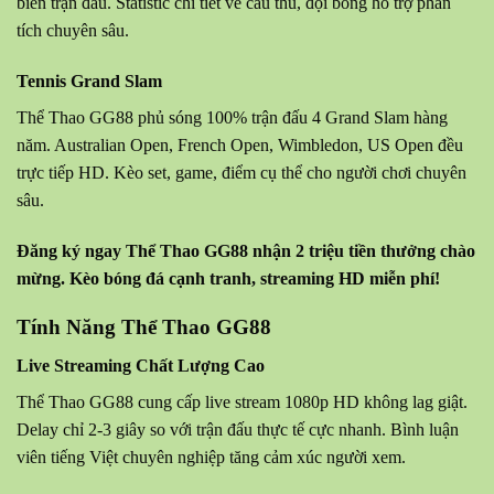
biến trận đấu. Statistic chi tiết về cầu thủ, đội bóng hỗ trợ phân
tích chuyên sâu.
Tennis Grand Slam
Thể Thao GG88 phủ sóng 100% trận đấu 4 Grand Slam hàng
năm. Australian Open, French Open, Wimbledon, US Open đều
trực tiếp HD. Kèo set, game, điểm cụ thể cho người chơi chuyên
sâu.
Đăng ký ngay Thể Thao GG88 nhận 2 triệu tiền thưởng chào
mừng. Kèo bóng đá cạnh tranh, streaming HD miễn phí!
Tính Năng Thể Thao GG88
Live Streaming Chất Lượng Cao
Thể Thao GG88 cung cấp live stream 1080p HD không lag giật.
Delay chỉ 2-3 giây so với trận đấu thực tế cực nhanh. Bình luận
viên tiếng Việt chuyên nghiệp tăng cảm xúc người xem.