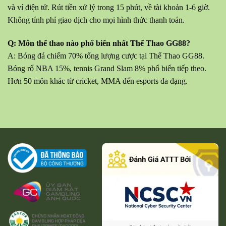
và ví điện tử. Rút tiền xử lý trong 15 phút, về tài khoản 1-6 giờ.
Không tính phí giao dịch cho mọi hình thức thanh toán.
Q: Môn thể thao nào phổ biến nhất Thể Thao GG88?
A: Bóng đá chiếm 70% tổng lượng cược tại Thể Thao GG88.
Bóng rổ NBA 15%, tennis Grand Slam 8% phổ biến tiếp theo.
Hơn 50 môn khác từ cricket, MMA đến esports đa dạng.