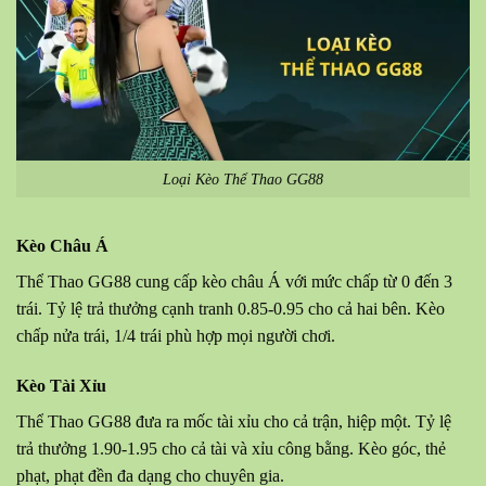
Loại Kèo Thể Thao GG88
Kèo Châu Á
Thể Thao GG88 cung cấp kèo châu Á với mức chấp từ 0 đến 3
trái. Tỷ lệ trả thưởng cạnh tranh 0.85-0.95 cho cả hai bên. Kèo
chấp nửa trái, 1/4 trái phù hợp mọi người chơi.
Kèo Tài Xỉu
Thể Thao GG88 đưa ra mốc tài xỉu cho cả trận, hiệp một. Tỷ lệ
trả thưởng 1.90-1.95 cho cả tài và xỉu công bằng. Kèo góc, thẻ
phạt, phạt đền đa dạng cho chuyên gia.